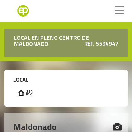
Toggle
naviga
LOCAL EN PLENO CENTRO DE
REF. 5594947
MALDONADO
LOCAL
311
m2
Maldonado