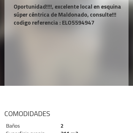
Oportunidad!!!!, excelente local en esquina
súper céntrica de Maldonado, consulte!!!
codigo referencia : ELO5594947
COMODIDADES
Baños
2